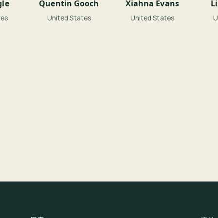
gle
Quentin Gooch
Xiahna Evans
L
tes
United States
United States
U