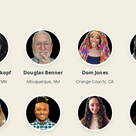
tkopf
Douglas Benner
Dom Jones
, MN
Albuquerque, NM
Orange County, CA