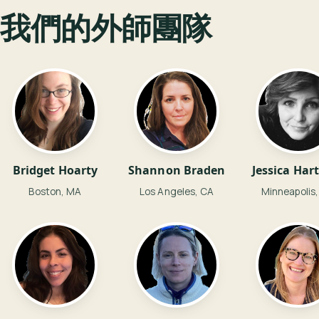
我們的外師團隊
Bridget Hoarty
Shannon Braden
Jessica Har
Boston, MA
Los Angeles, CA
Minneapolis