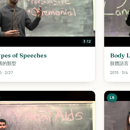
3:12
pes of Speeches
Body 
講的類型
肢體語言
5 · 2/27
2015 · 3/4
L6