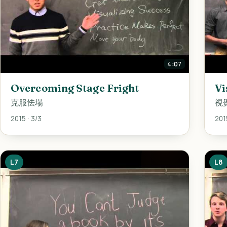
4:07
Overcoming Stage Fright
Vi
克服怯場
視
2015 · 3/3
2015
L7
L8