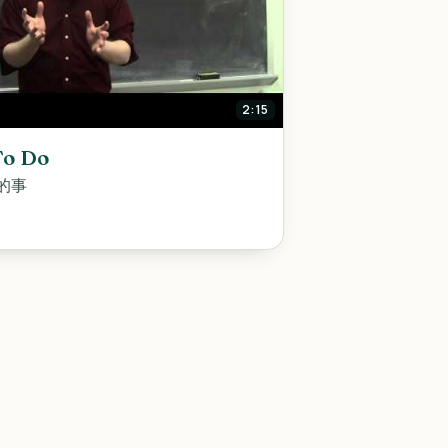
2:15
To Do
的事