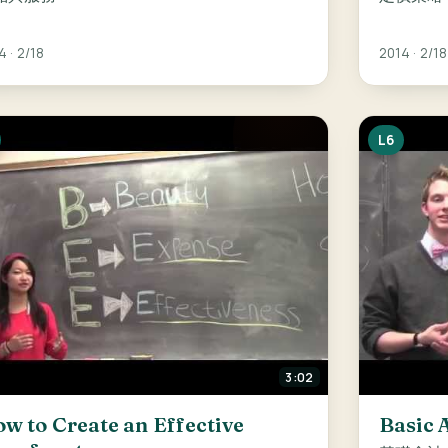
4 · 2/18
2014 · 2/18
L6
3:02
w to Create an Effective
Basic 