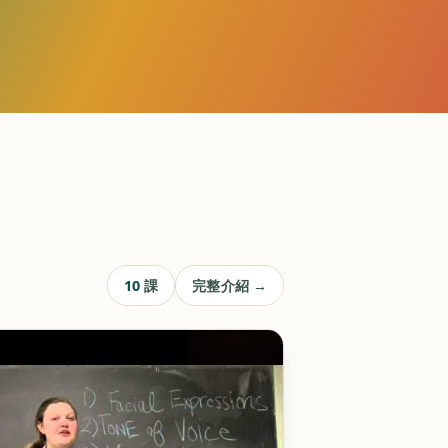
10
課
完整介紹 →