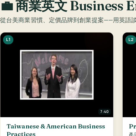
💼
商業英文 Business En
從台美商業習慣、定價品牌到創業提案——用英語
L1
L2
7:40
Taiwanese & American Business
Pr
Practices
產