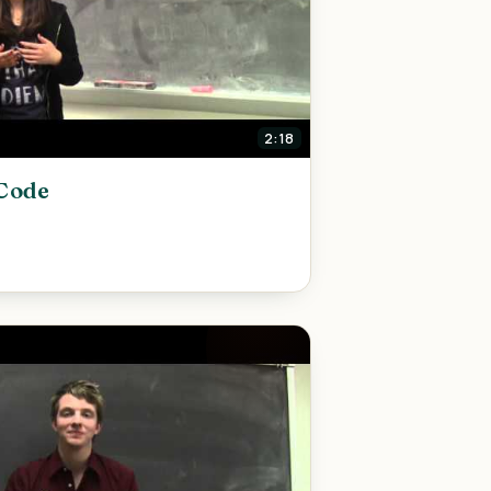
2:18
Code