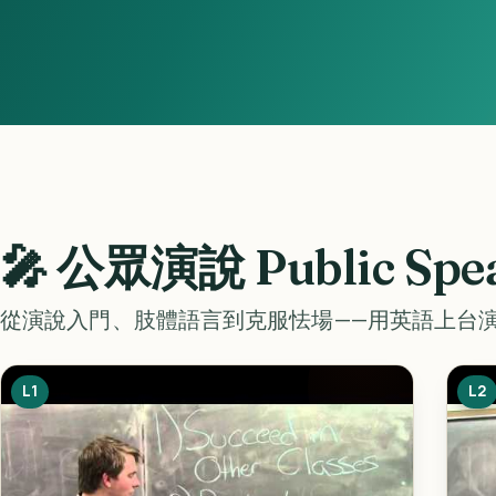
🎤
公眾演說 Public Spe
從演說入門、肢體語言到克服怯場——用英語上台
L1
L2