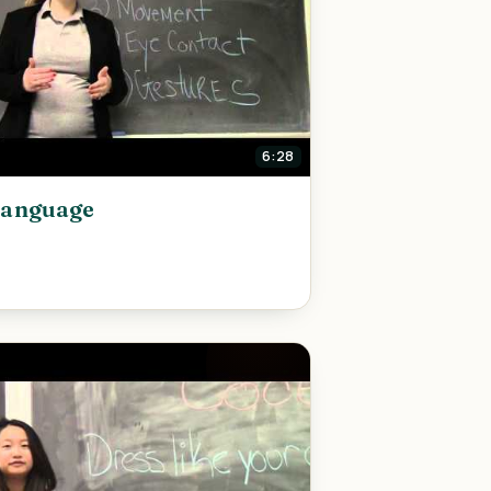
6:28
Language