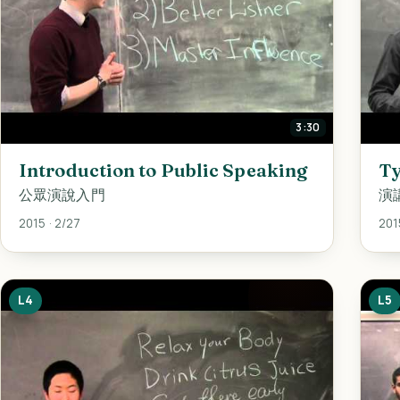
3:30
Introduction to Public Speaking
Ty
公眾演說入門
演
2015 · 2/27
201
L4
L5