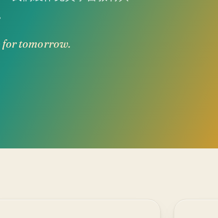
。
e for tomorrow.