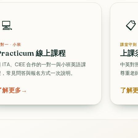
💻
📋
對一 · 小班
課堂守則
Practicum 線上課程
上課
與 ITA、CIEE 合作的一對一與小班英語課
中英對
程，常見問答與報名方式一次說明。
尊重老
了解更多
→
了解