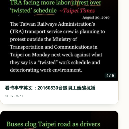
4:19
看時事學英文：20160830台鐵員工醞釀抗議
2016 · 8/31