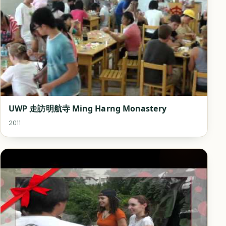
UWP 走訪明航寺 Ming Harng Monastery
2011