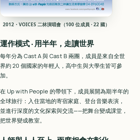
2012・VOICES 二林演唱會（100 位成員 · 22 國）
運作模式 · 用半年，走讀世界
每年分為 Cast A 與 Cast B 兩團，成員是來自全世
界約 20 個國家的年輕人，高中生與大學生皆可參
加。
在 Up with People 的帶領下，成員展開為期半年的
全球旅行：入住當地的寄宿家庭、登台音樂表演，
並進行深度的文化探索與交流——把舞台變成課堂，
把世界變成教室。