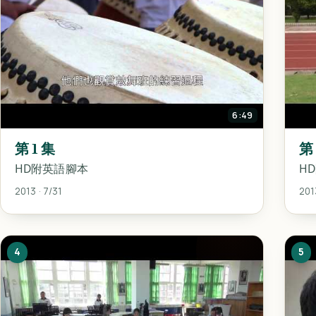
6:49
第 1 集
第
HD附英語腳本
H
2013 · 7/31
201
4
5