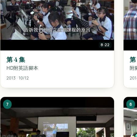
8:22
第 4 集
第
HD附英語腳本
附
2013 · 10/12
2014
7
8