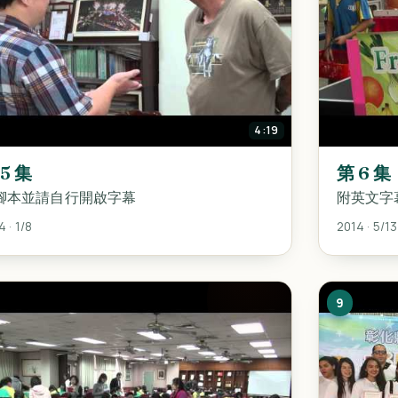
4:19
 5 集
第 6 集
腳本並請自行開啟字幕
附英文字
 · 1/8
2014 · 5/13
9