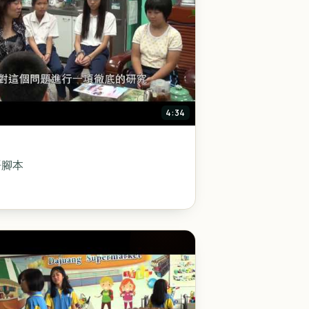
4:34
語腳本