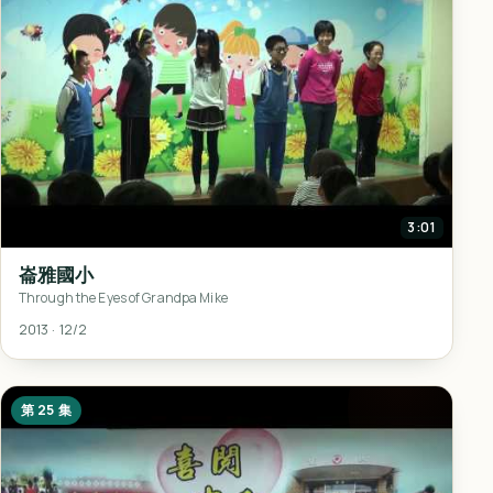
3:01
崙雅國小
Through the Eyes of Grandpa Mike
2013 · 12/2
第 25 集