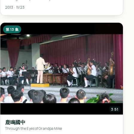
2013 · 11/23
第 13 集
3:51
鹿鳴國中
Through the Eyes of Grandpa Mike