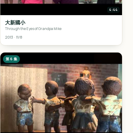
4:44
大新國小
Through the Eyes of Grandpa Mike
2013 · 11/8
第 6 集