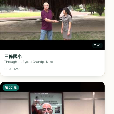
2:41
三條國小
Through the Eyes of Grandpa Mike
2013 · 12/7
第 27 集