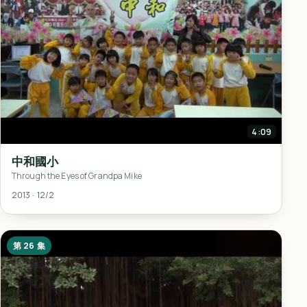
4:09
中和國小
Through the Eyes of Grandpa Mike
2013 · 12/2
第 26 集