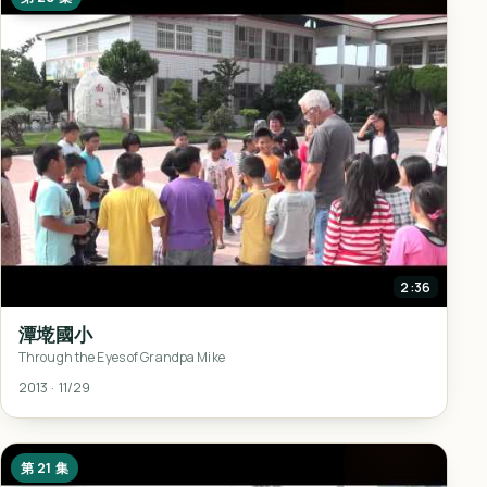
2:36
潭墘國小
Through the Eyes of Grandpa Mike
2013 · 11/29
第 21 集