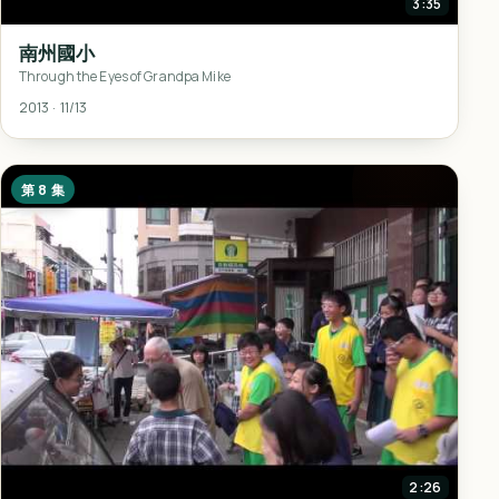
3:35
南州國小
Through the Eyes of Grandpa Mike
2013 · 11/13
第 8 集
2:26