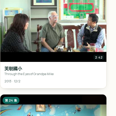
2:42
芙朝國小
Through the Eyes of Grandpa Mike
2013 · 12/2
第 24 集