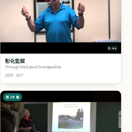
6:44
彰化監獄
Through the Eyes of Grandpa Mike
2013 · 12/7
第 28 集