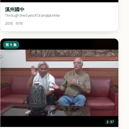
溪州國中
Through the Eyes of Grandpa Mike
2013 · 11/15
第 9 集
2:37