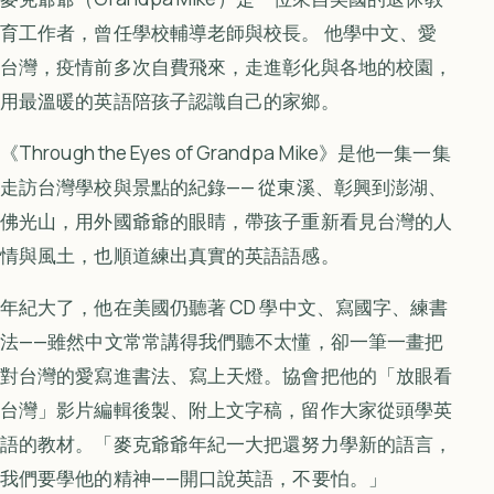
育工作者，曾任學校輔導老師與校長。 他學中文、愛
台灣，疫情前多次自費飛來，走進彰化與各地的校園，
用最溫暖的英語陪孩子認識自己的家鄉。
《Through the Eyes of Grandpa Mike》是他一集一集
走訪台灣學校與景點的紀錄—— 從東溪、彰興到澎湖、
佛光山，用外國爺爺的眼睛，帶孩子重新看見台灣的人
情與風土，也順道練出真實的英語語感。
年紀大了，他在美國仍聽著 CD 學中文、寫國字、練書
法——雖然中文常常講得我們聽不太懂，卻一筆一畫把
對台灣的愛寫進書法、寫上天燈。協會把他的「放眼看
台灣」影片編輯後製、附上文字稿，留作大家從頭學英
語的教材。「麥克爺爺年紀一大把還努力學新的語言，
我們要學他的精神——開口說英語，不要怕。」