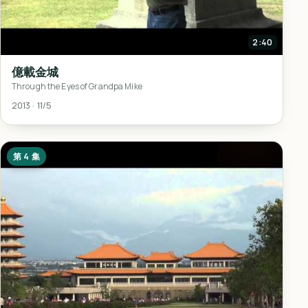
2:40
億載金城
Through the Eyes of Grandpa Mike
2013 · 11/5
第 4 集