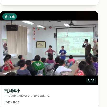
第 15 集
2:02
吉貝國小
Through the Eyes of Grandpa Mike
2013 · 11/27