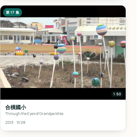
第 17 集
1:50
合橫國小
Through the Eyes of Grandpa Mike
2013 · 11/28