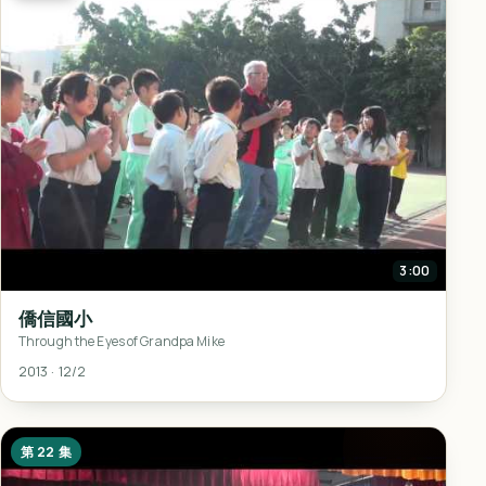
3:00
僑信國小
Through the Eyes of Grandpa Mike
2013 · 12/2
第 22 集