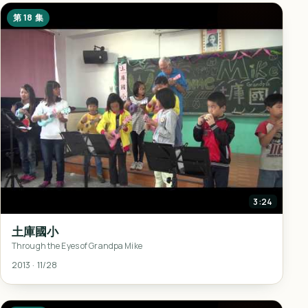
第 18 集
3:24
土庫國小
Through the Eyes of Grandpa Mike
2013 · 11/28