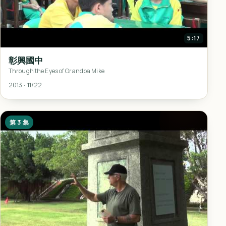
5:17
彰興國中
Through the Eyes of Grandpa Mike
2013 · 11/22
第 3 集