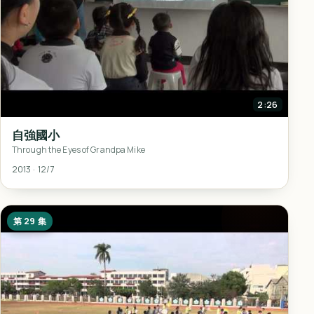
2:26
自強國小
Through the Eyes of Grandpa Mike
2013 · 12/7
第 29 集