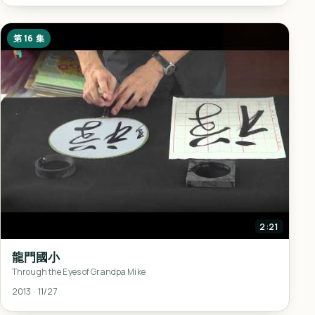
第 16 集
2:21
龍門國小
Through the Eyes of Grandpa Mike
2013 · 11/27