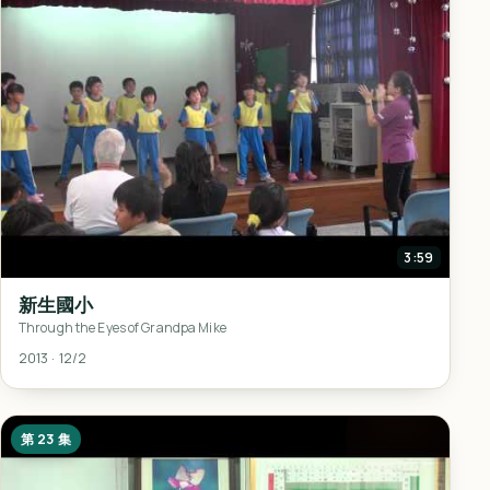
3:59
新生國小
Through the Eyes of Grandpa Mike
2013 · 12/2
第 23 集