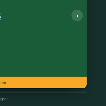
›
igate