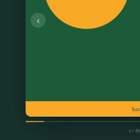
‹
👉 向