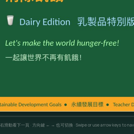
右滑動看下一頁 · 方向鍵 ← → 也可切換 · Swipe or use arrow keys to nav