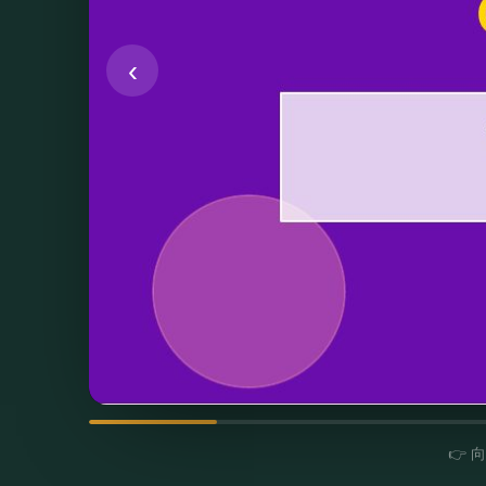
‹
👉 向