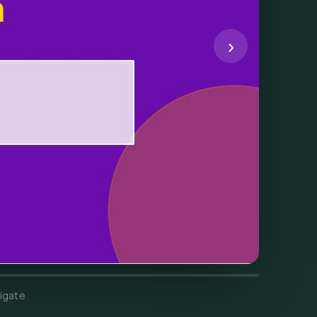
›
igate