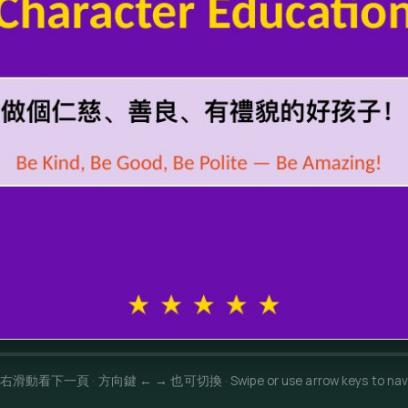
右滑動看下一頁 · 方向鍵 ← → 也可切換 · Swipe or use arrow keys to nav