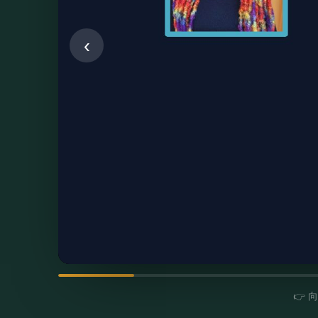
‹
👉 向