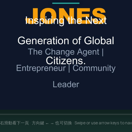
右滑動看下一頁 · 方向鍵 ← → 也可切換 · Swipe or use arrow keys to nav