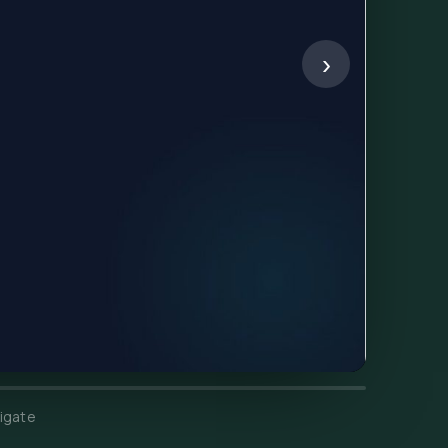
›
igate