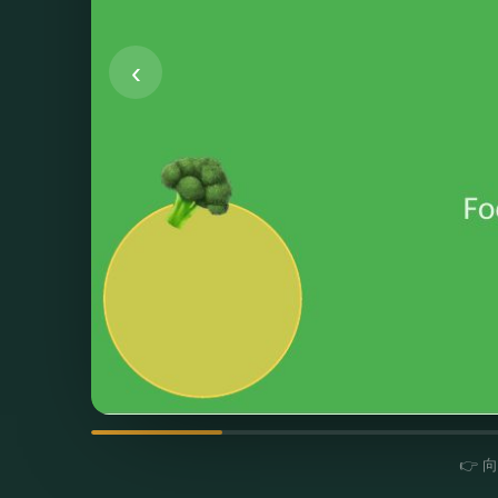
‹
👉 向