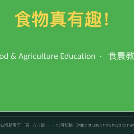
右滑動看下一頁 · 方向鍵 ← → 也可切換 · Swipe or use arrow keys to nav