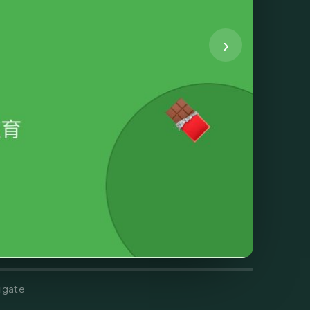
›
igate